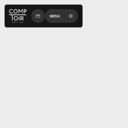
MENU
Quels types de matériaux proposez-
vous pour les comptoirs ?
Comment puis-je obtenir une
estimation pour mon projet ?
Puis-je personnaliser la couleur et le
design de mon comptoir ?