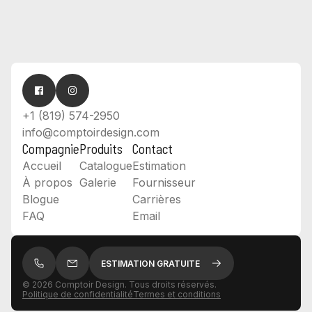
Quelles sont vos zones de service ?
+1 (819) 574-2950
info@comptoirdesign.com
Compagnie
Produits
Contact
Accueil
Catalogue
Estimation
À propos
Galerie
Fournisseur
Blogue
Carrières
FAQ
Email
ESTIMATION GRATUITE
©
2026
Comptoir Design. Tous droits réservés.
Politique de confidentialité
Termes et conditions